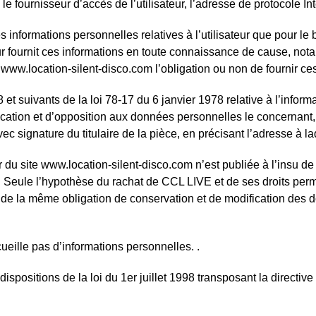
 fournisseur d’accès de l’utilisateur, l’adresse de protocole Inter
 informations personnelles relatives à l’utilisateur que pour le
eur fournit ces informations en toute connaissance de cause, no
site www.location-silent-disco.com l’obligation ou non de fournir ce
 suivants de la loi 78-17 du 6 janvier 1978 relative à l’informati
tification et d’opposition aux données personnelles le concernant
c signature du titulaire de la pièce, en précisant l’adresse à l
 du site www.location-silent-disco.com n’est publiée à l’insu de 
 Seule l’hypothèse du rachat de CCL LIVE et de ses droits permet
 de la même obligation de conservation et de modification des don
cueille pas d’informations personnelles. .
positions de la loi du 1er juillet 1998 transposant la directive